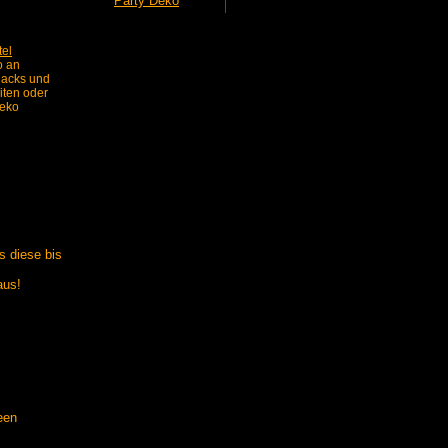
Party Deko
tel
o an
nacks und
iten oder
Deko
 diese bis
aus!
een