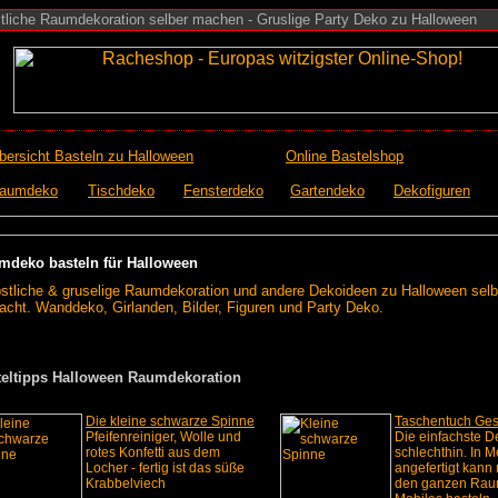
tliche Raumdekoration selber machen - Gruslige Party Deko zu Halloween
bersicht Basteln zu Halloween
Online Bastelshop
aumdeko
Tischdeko
Fensterdeko
Gartendeko
Dekofiguren
mdeko basteln für Halloween
stliche & gruselige Raumdekoration und andere Dekoideen zu Halloween selb
cht. Wanddeko, Girlanden, Bilder, Figuren und Party Deko.
teltipps Halloween Raumdekoration
Die k
leine schwarze Spinne
Taschentuch
Ges
Pfeifenreiniger, Wolle und
Die einfachste D
rotes Konfetti aus dem
schlechthin. In 
Locher - fertig ist das süße
angefertigt kann
Krabbelviech
den ganzen Raum