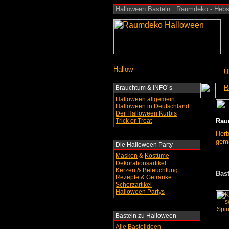
Halloween Basteln : Raumdeko - Hebs
Ü
R
Brauchtum & INFO´s
Halloween allgemein
Halloween in Deutschland
Der Halloween Kürbis
Trick or Treat
Rau
Herb
gema
Die Halloween Party
Masken
&
Kostüme
Dekorationsartikel
Kerzen & Beleuchtung
Bas
Rezepte
&
Getränke
Scherzartikel
Halloween Partys
Basteln
zu Halloween
Alle Bastelideen