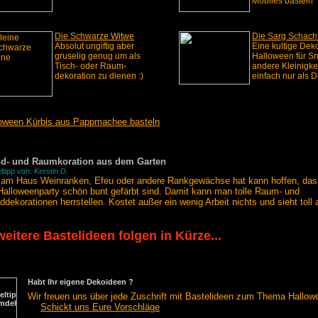
Mobiles basteln
Die Schwarze Witwe
Die Sarg Schach
Absolut ungiftig aber
Eine kultige Dek
gruselig genug um als
Halloween für S
Tisch- oder Raum-
andere Kleinigke
dekoration zu dienen :)
einfach nur als 
oween Kürbis aus Pappmachee basteln
d- und Raumkoration aus dem Garten
ltipp von:
Kerstin D.
am Haus Weinranken, Efeu oder andere Rankgewächse hat kann hoffen, dass
Halloweenparty schön bunt gefärbt sind. Damit kann man tolle Raum- und
dekorationen herrstellen. Kostet außer ein wenig Arbeit nichts und sieht toll 
 weitere Bastelideen folgen in Kürze...
Habt Ihr eigene Dekoideen ?
Wir freuen uns über jede Zuschrift mit Bastelideen zum Thema Hallow
Schickt uns Eure Vorschläge