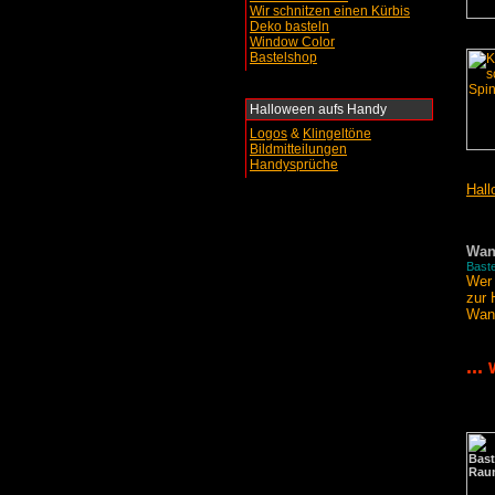
Wir schnitzen einen Kürbis
Deko basteln
Window Color
Bastelshop
Halloween aufs Handy
Logos
&
Klingeltöne
Bildmitteilungen
Handysprüche
Hall
Wan
Baste
Wer 
zur 
Wand
...