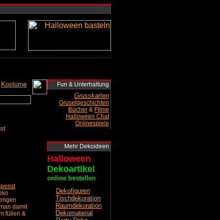
Kostüme
Fun & Unterhaltung
Grusskarten
Gruselgeschichten
Bücher
&
Filme
Halloween Chat
Onlinespiele
st
Mehr Dekoideen
Halloween
Dekoartikel
online bestellen
penst
Dekofiguren
eko
Tischdekoration
Mengen
Raumdekoration
 man damit
Dekomaterial
 füllen &