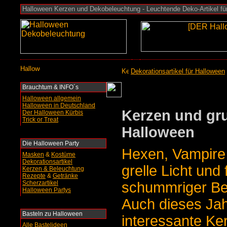
Halloween Kerzen und Dekobeleuchtung - Leuchtende Deko-Artikel für
Dekorationsartikel für Halloween
Brauchtum & INFO´s
Halloween allgemein
Halloween in Deutschland
Kerzen und gr
Der Halloween Kürbis
Trick or Treat
Halloween
Die Halloween Party
Hexen, Vampire
Masken
&
Kostüme
Dekorationsartikel
grelle Licht und 
Kerzen & Beleuchtung
Rezepte
&
Getränke
Scherzartikel
schummriger Be
Halloween Partys
Auch dieses Jah
Basteln
zu Halloween
interessante Ke
Alle Bastelideen