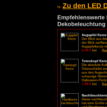
Zu den LED D
Empfehlenswerte 
Dekobeleuchtung
Augapfel Kerze
Der Blick aus de
der Blick zerfli
Augapfelkerze m
4,49 €
bei
Ra
Totenkopf Kerz
Die absolute Kul
Totanschädel ang
aus den Augenhöh
schaurige Stimm
Halloween-Party
7,99 €
bei
Ra
Nachtleuchten
Diese nachtleuch
hat eine Größe v
und Ringfinger e