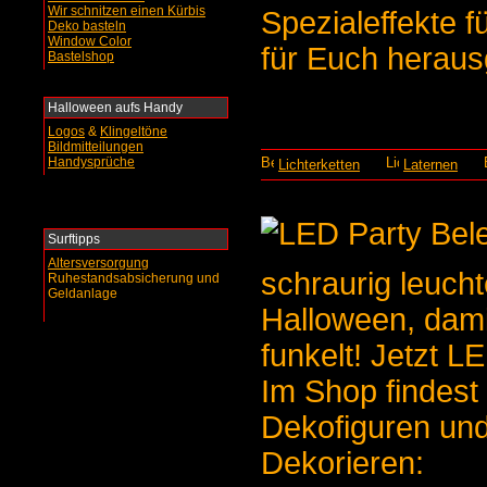
Wir schnitzen einen Kürbis
Spezialeffekte f
Deko basteln
Window Color
für Euch heraus
Bastelshop
Halloween aufs Handy
Logos
&
Klingeltöne
Bildmitteilungen
Handysprüche
Lichterketten
Laternen
Surftipps
Altersversorgung
schraurig leuch
Ruhestandsabsicherung und
Geldanlage
Halloween, dami
funkelt! Jetzt 
Im Shop findest
Dekofiguren un
Dekorieren: