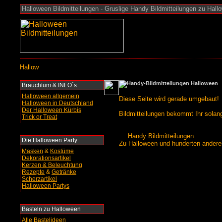
Halloween Bildmitteilungen - Gruslige Handy Bildmitteilungen zu Hall
Brauchtum & INFO´s
Halloween allgemein
Diese Seite wird gerade umgebaut!
Halloween in Deutschland
Der Halloween Kürbis
Bildmitteilungen bekommt Ihr solang
Trick or Treat
Handy Bildmitteilungen
Die Halloween Party
Zu Halloween und hunderten ander
Masken
&
Kostüme
Dekorationsartikel
Kerzen & Beleuchtung
Rezepte
&
Getränke
Scherzartikel
Halloween Partys
Basteln
zu Halloween
Alle Bastelideen