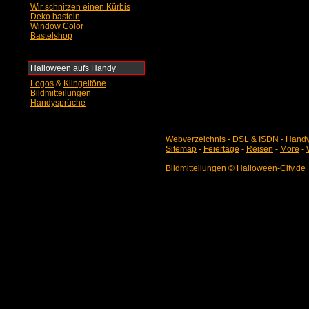
Wir schnitzen einen Kürbis
Deko basteln
Window Color
Bastelshop
Halloween aufs Handy
Logos
&
Klingeltöne
Bildmitteilungen
Handysprüche
Webverzeichnis
-
DSL
&
ISDN
-
Handy
Sitemap
-
Feiertage
-
Reisen
-
More
-
Bildmitteilungen © Halloween-City.de