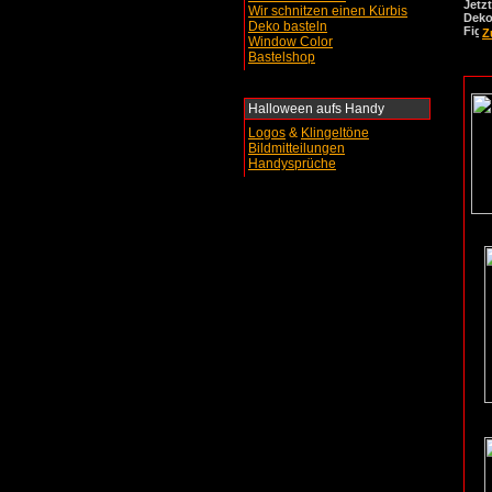
Jetz
Wir schnitzen einen Kürbis
Deko
Deko basteln
Z
Window Color
Bastelshop
Halloween aufs Handy
Logos
&
Klingeltöne
Bildmitteilungen
Handysprüche