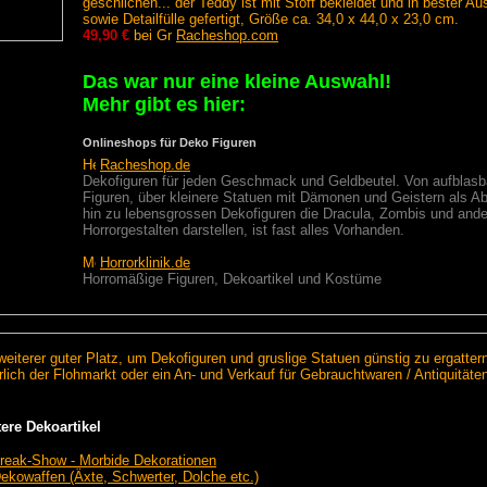
geschlichen... der Teddy ist mit Stoff bekleidet und in bester A
sowie Detailfülle gefertigt, Größe ca. 34,0 x 44,0 x 23,0 cm.
49,90 €
bei
Racheshop.com
Das war nur eine kleine Auswahl!
Mehr gibt es hier:
Onlineshops für Deko Figuren
Racheshop.de
Dekofiguren für jeden Geschmack und Geldbeutel. Von aufblasb
Figuren, über kleinere Statuen mit Dämonen und Geistern als Abb
hin zu lebensgrossen Dekofiguren die Dracula, Zombis und ande
Horrorgestalten darstellen, ist fast alles Vorhanden.
Horrorklinik.de
Horromäßige Figuren, Dekoartikel und Kostüme
weiterer guter Platz, um Dekofiguren und gruslige Statuen günstig zu ergattern
rlich der Flohmarkt oder ein An- und Verkauf für Gebrauchtwaren / Antiquitäten
ere Dekoartikel
reak-Show - Morbide Dekorationen
ekowaffen (Äxte, Schwerter, Dolche etc.)