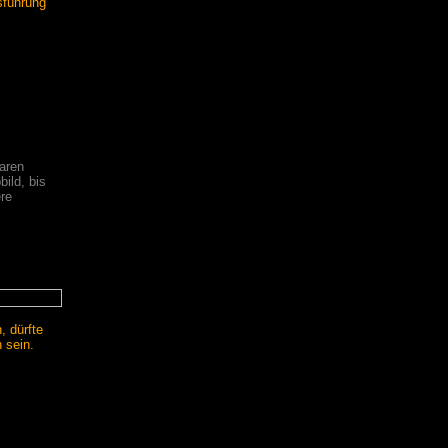
usführung
aren
ild, bis
re
, dürfte
 sein.