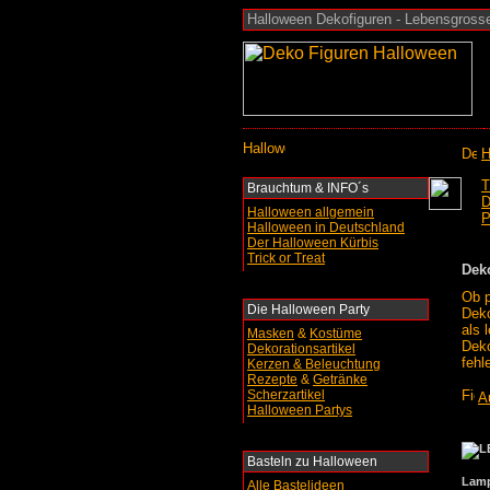
Halloween Dekofiguren - Lebensgrosse 
H
T
Brauchtum & INFO´s
D
Halloween allgemein
P
Halloween in Deutschland
Der Halloween Kürbis
Trick or Treat
Dek
Ob p
Die Halloween Party
Deko
als 
Masken
&
Kostüme
Deko
Dekorationsartikel
fehl
Kerzen & Beleuchtung
Rezepte
&
Getränke
Scherzartikel
A
Halloween Partys
Basteln
zu Halloween
Lamp
Alle Bastelideen