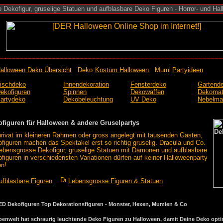
Dekofigur, gruselige Statuen und aufblasbare Deko Figuren - Horror- und Ha
alloween Deko Übersicht
Kostüm Halloween
Partyideen
ischdeko
Innendekoration
Fensterdeko
Gartend
ekofiguren
Spinnen
Dekowaffen
Dekomate
artydeko
Dekobeleuchtung
UV Deko
Nebelma
ofiguren für Halloween & andere Gruselpartys
rivat im kleineren Rahmen oder gross angelegt mit tausenden Gästen,
figuren machen das Spektakel erst so richtig gruselig. Dracula und Co.
lebensgrosse Dekofigur, gruselige Statuen mit Dämonen und aufblasbare
figuren in verschiedensten Variationen dürfen auf keiner Halloweenparty
en!
ufblasbare Figuren
Lebensgrosse Figuren & Statuen
Top Dekorationsfiguren - Monster, Hexen, Mumien & Co
enwelt hat schraurig leuchtende Deko Figuren zu Halloween, damit Deine Deko optim