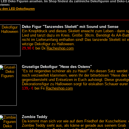
t LED Deko Figuren ansehen. Im Shop findest du zahlreiche Dekofiguren und Deko-
rieren:
u den LED Dekofiguren
Deko Figur "Tanzendes Skelett" mit Sound und Sense
Ein Knopfdruck und dieses Skelett erwacht zum Leben - dann spi
Lied und tanzt dazu im Kreis. Größe: 38cm. Benötigt 4x AA-Batt
nicht im Lieferumfang enthalten sind! Das tanzende Skelett ist e
witzige Dekofigur zu Halloween.
29,90 €
bei
Racheshop.com
Gruselige Dekofigur "Hexe des Ostens"
"Es ist nirgendwo schöner als zu Haus!" An diesen Satz werdet 
noch verzweifelt klammern, wenn Ihr der bitterbösen "Hexe des
gegenübersteht und Entsetzen in Euch aufsteigt. Diese gruselig
Dekorationsfigur zu Halloween sorgt für eiskalten Schauer eurer
139,- €
bei
Racheshop.com
Zombie Teddy
Da kommt man sich vor wie auf dem Friedhof der Kuscheltiere: 
Zombie Teddy sieht aus, als käme er gerade aus seinem Grab