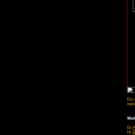
Ein 
natü
Weit
F
D