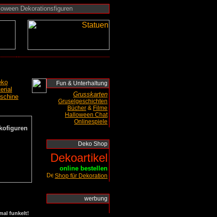
lloween Dekorationsfiguren
eko
Fun & Unterhaltung
rial
Grusskarten
schine
Gruselgeschichten
Bücher
&
Filme
Halloween Chat
Onlinespiele
Deko Shop
Dekoartikel
online bestellen
Shop für Dekoration
werbung
al funkelt!