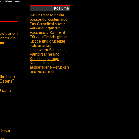
Leuchten zum
Kostüme
Bei uns findet Ihr die
passende
Kostümidee
fürs Gruselfest sowie
Verkleidungen für
Fasching
&
Karneval
.
elt er ein
Für das Gesicht gibt es
erien die
lustige und gruselige
ine
Latexmasken
,
Halloween Schminke
,
Vampirzähne
und
Kunstblut
,
farbige
Kontaktlinsen
,
ausgefallene
Perücken
und vieles mehr...
Ihr Euch
 Ostens"
e
 Gäste.
dieser