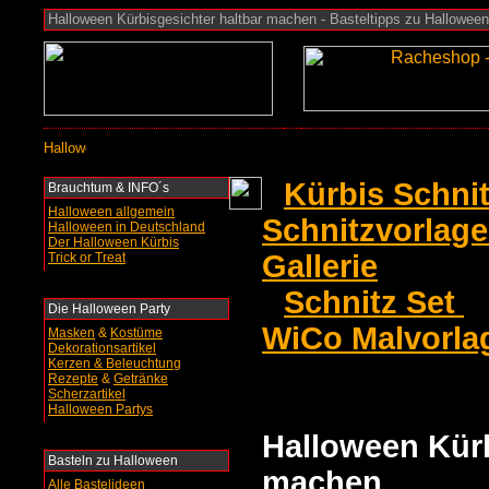
Halloween Kürbisgesichter haltbar machen - Basteltipps zu Halloween
Kürbis Schni
Brauchtum & INFO´s
Halloween allgemein
Schnitzvorlag
Halloween in Deutschland
Der Halloween Kürbis
Gallerie
Trick or Treat
Schnitz Set
Die Halloween Party
WiCo Malvorla
Masken
&
Kostüme
Dekorationsartikel
Kerzen & Beleuchtung
Rezepte
&
Getränke
Scherzartikel
Halloween Partys
Halloween Kürb
Basteln
zu Halloween
machen
Alle Bastelideen