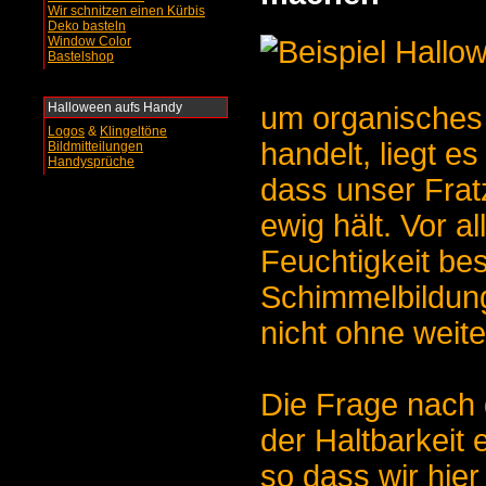
Wir schnitzen einen Kürbis
Deko basteln
Window Color
Bastelshop
Halloween aufs Handy
um organisches
Logos
&
Klingeltöne
handelt, liegt e
Bildmitteilungen
Handysprüche
dass unser Fratz
ewig hält. Vor a
Feuchtigkeit bes
Schimmelbildung
nicht ohne weit
Die Frage nach 
der Haltbarkeit 
so dass wir hier