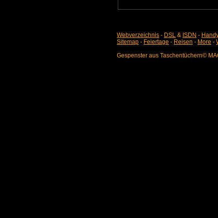
Webverzeichnis
-
DSL
&
ISDN
-
Handy
Sitemap
-
Feiertage
-
Reisen
-
More
-
Gespenster aus Taschentüchern© M