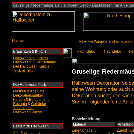
Gruselige Fledermäuse als Halloween Deko - Bastelideen mit Anleitung 
Übersicht Basteln zu Halloween
Raumdeko
Tischdeko
Fe
Brauchtum & INFO´s
Halloween allgemein
Halloween in Deutschland
Der Halloween Kürbis
Gruselige Fledermäus
Trick or Treat
Halloween Dekoration selb
Die Halloween Party
seine Wohnung oder auch sp
Masken
&
Kostüme
Dekoration sucht, der kann 
Dekorationsartikel
Kerzen & Beleuchtung
Sie im Folgenden eine Anle
Rezepte
&
Getränke
Scherzartikel
Halloween Partys
Bastelanleitung
Material
Anleitung
Basteln
zu Halloween
Eine Vorlage für
Zuerst mus
Alle Bastelideen