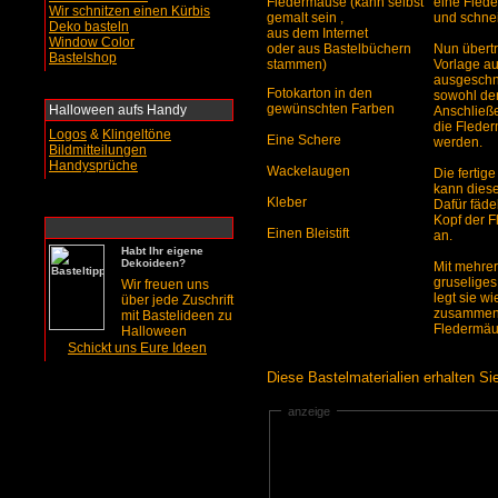
Fledermäuse (kann selbst
eine Flede
Wir schnitzen einen Kürbis
gemalt sein ,
und schnei
Deko basteln
aus dem Internet
Window Color
oder aus Bastelbüchern
Nun übertr
Bastelshop
stammen)
Vorlage a
ausgeschni
Fotokarton in den
sowohl den
gewünschten Farben
Halloween aufs Handy
Anschließe
die Flede
Logos
&
Klingeltöne
Eine Schere
werden.
Bildmitteilungen
Handysprüche
Wackelaugen
Die fertig
kann diese
Kleber
Dafür fäde
Kopf der 
Einen Bleistift
an.
Habt Ihr eigene
Dekoideen?
Mit mehre
gruseliges
Wir freuen uns
legt sie w
über jede Zuschrift
zusammen.
mit Bastelideen zu
Fledermäus
Halloween
Schickt uns Eure Ideen
Diese Bastelmaterialien erhalten Si
anzeige